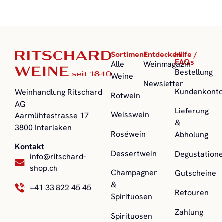
Sortiment
Entdecken
Hilfe /
FAQs
Alle
Weinmagazin
Bestellung
Weine
Newsletter
Kundenkont
Weinhandlung Ritschard
Rotwein
AG
Lieferung
Weisswein
Aarmühtestrasse 17
&
3800 Interlaken
Roséwein
Abholung
Kontakt
Dessertwein
Degustation
info@ritschard-
shop.ch
Champagner
Gutscheine
&
+41 33 822 45 45
Retouren
Spirituosen
Zahlung
Spirituosen