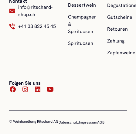
Kontakt
Dessertwein
Degustation
info@ritschard-
shop.ch
Champagner
Gutscheine
&
+41 33 822 45 45
Retouren
Spirituosen
Zahlung
Spirituosen
Zapfenweine
Folgen Sie uns
© Weinhandlung Ritschard AG
Datenschutz
Impressum
AGB