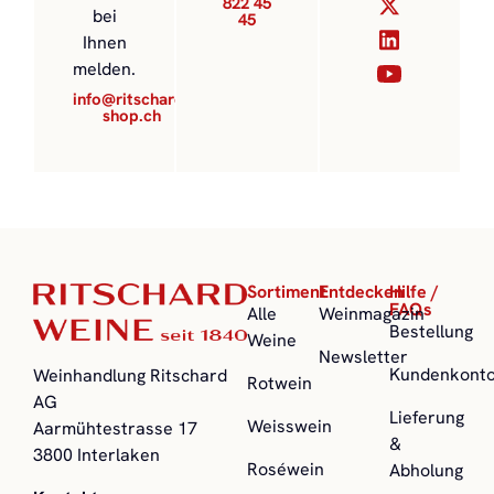
822 45
bei
45
Ihnen
melden.
info@ritschard-
shop.ch
Sortiment
Entdecken
Hilfe /
FAQs
Alle
Weinmagazin
Bestellung
Weine
Newsletter
Kundenkont
Weinhandlung Ritschard
Rotwein
AG
Lieferung
Weisswein
Aarmühtestrasse 17
&
3800 Interlaken
Roséwein
Abholung