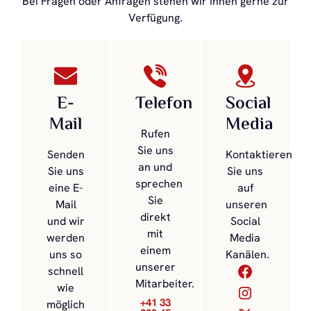
Bei Fragen oder Anfragen stehen wir Ihnen gerne zur
Verfügung.
E-
Telefon
Social
Mail
Media
Rufen
Sie uns
Senden
Kontaktieren
an und
Sie uns
Sie uns
sprechen
eine E-
auf
Sie
Mail
unseren
direkt
und wir
Social
mit
werden
Media
einem
uns so
Kanälen.
unserer
schnell
Mitarbeiter.
wie
+41 33
möglich