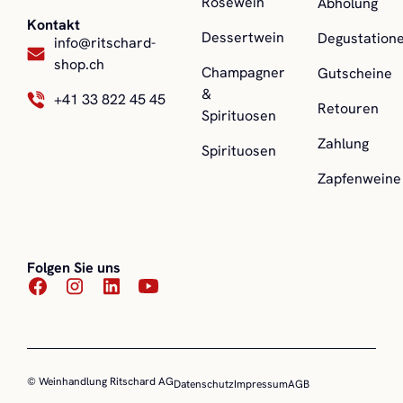
Roséwein
Abholung
Kontakt
Dessertwein
Degustation
info@ritschard-
shop.ch
Champagner
Gutscheine
&
+41 33 822 45 45
Retouren
Spirituosen
Zahlung
Spirituosen
Zapfenweine
Folgen Sie uns
© Weinhandlung Ritschard AG
Datenschutz
Impressum
AGB