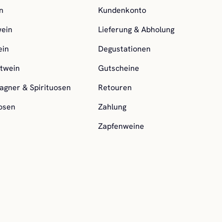
n
Kundenkonto
ein
Lieferung & Abholung
ein
Degustationen
twein
Gutscheine
gner & Spirituosen
Retouren
uosen
Zahlung
Zapfenweine