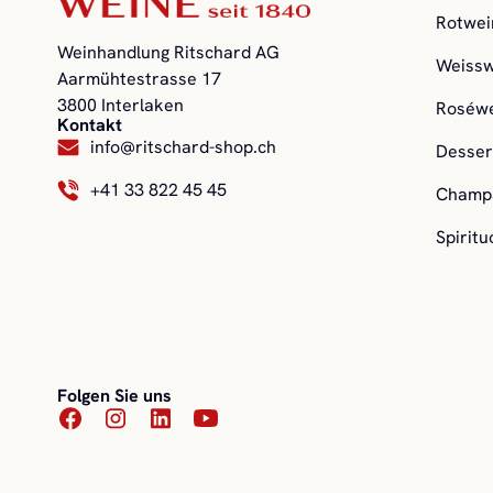
Rotwei
Weinhandlung Ritschard AG
Weissw
Aarmühtestrasse 17
3800 Interlaken
Roséw
Kontakt
info@ritschard-shop.ch
Desser
+41 33 822 45 45
Champa
Spirit
Folgen Sie uns