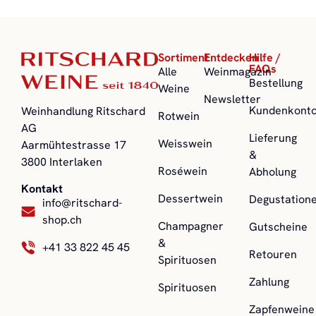
Sortiment
Entdecken
Hilfe /
FAQs
Alle
Weinmagazin
Bestellung
Weine
Newsletter
Kundenkont
Weinhandlung Ritschard
Rotwein
AG
Lieferung
Weisswein
Aarmühtestrasse 17
&
3800 Interlaken
Roséwein
Abholung
Kontakt
Dessertwein
Degustation
info@ritschard-
shop.ch
Champagner
Gutscheine
&
+41 33 822 45 45
Retouren
Spirituosen
Zahlung
Spirituosen
Zapfenweine