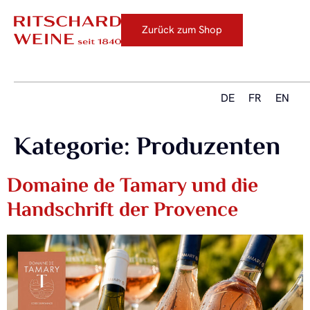
Zurück zum Shop
DE
FR
EN
Kategorie:
Produzenten
Domaine de Tamary und die
Handschrift der Provence